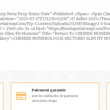
rep Meta-Prep-Entry-Date">Published </span> <span Cl
atetime="2025-07-17T17:12:33+02:00">17 Juillet 2025</ti
uefairway.com/wp-Content/uploads/2025/07/image2-1-Scal
0 × 2560</a> In <a Href="https://boutiquefairway.com/p
io-Slim-Fit-Homme/" Title="Return To CHEMISE NUM
allery">CHEMISE NUMEROLOG1E HECTORIO SLIM FIT H
Paiement garantie
avec les méthodes de paiement
sécurisées Stripe