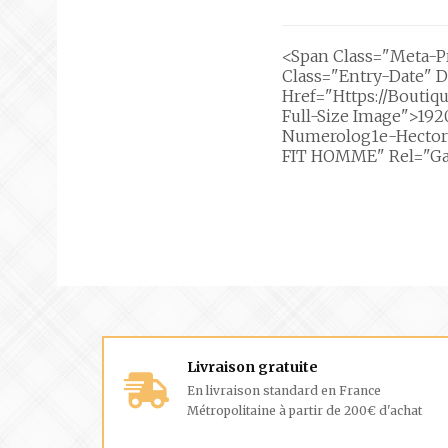
<span Class="meta-P
Class="entry-Date" D
Href="https://boutiq
Full-Size Image">192
Numerolog1e-Hector
FIT HOMME" Rel="g
Livraison gratuite
En livraison standard en France
Métropolitaine à partir de 200€ d'achat