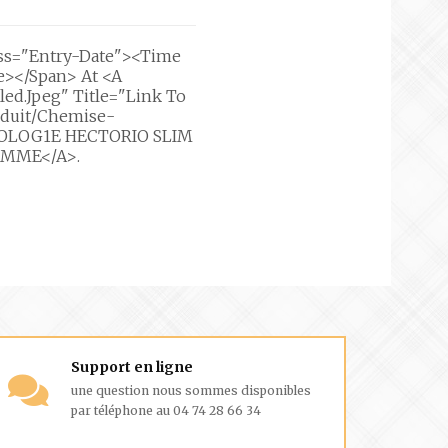
ass="entry-Date"><time
me></span> At <a
ed.jpeg" Title="Link To
roduit/chemise-
EROLOG1E HECTORIO SLIM
OMME</a>.
Support en ligne
une question nous sommes disponibles
par téléphone au 04 74 28 66 34