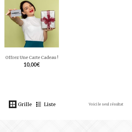
Montantes
Motifs
Numerolog1e
Oeko-Tex
Pulls, Gilets & Vestes
ETERNA
Quantité Limitée
Rayures
Relax Fit
Slim Fit
STYLE
MARINE DE SAVOIE
Pyjamas
Suédine
Série Limitée
Série Numérotée
Unique
Blousons, Parkas, Manteaux & Doudounes
MASSIMO BONI
PIIZONE
Offrez Une Carte Cadeau !
PIPOLAKI
10,00
€
SAINT JAMES
Grille
Liste
Voici le seul résultat