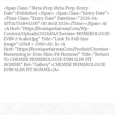
<span Class="meta-Prep Meta-Prep-Entry-
Date">Published </span> <span Class="entry-Date">
<time Class="entry-Date" Datetime="2026-04-
10T14:57:48+02:00">10 Avril 2026</time></span> At
<a Href="https://boutiquefairway.com/wp-
Content/uploads/2026/04/Chemise-NUMEROLOG1E-
EVIN-2-Scaled.jpg" Title="Link To Full-Size
Image">2048 × 2560</a> In <a
Href="https://boutiquefairway.com/produit/chemise-
Numerolog1e-Evin-Slim-Fit-Homme/" Title="Return
To CHEMISE NUMEROLOG1E EVIN SLIM FIT
HOMME" Rel="gallery">CHEMISE NUMEROLOG1E
EVIN SLIM FIT HOMME</a>.