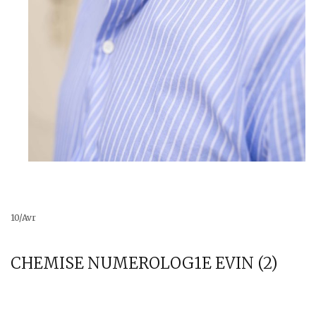
Pulls, Gilets & Vestes
ETERNA
MARINE DE SAVOIE
Pyjamas
Blousons, Parkas, Manteaux & Doudounes
MASSIMO BONI
PIIZONE
PIPOLAKI
SAINT JAMES
10
/
Avr
CHEMISE NUMEROLOG1E EVIN (2)