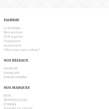
Suédine
Série Limitée
Série Numérotée
Unique
FAIRWAY
La boutique
Nos services
Prêt-à-porter
Chaussures
Accessoires
Offrez une carte cadeau !
NOS RÉSEAUX
Facebook
Instagram
EnBasDeMaRue
NOS MARQUES
BOSS
NUMÉROLOG1E
ETERNA
MARINE DE SAVOIE