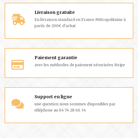
XL
(1)
XXXL
Livraison gratuite
(1)
En livraison standard en France Métropolitaine à
partir de 200€ d'achat
TRIER PAR MOTS-CLÉS
3
Bleu Marine
Boîte
Cachemire
Carte Cadeau
Paiement garantie
avec les méthodes de paiement sécurisées Stripe
Casual
Chaussette
Chaussettes
Chemise
Chemises
Coton
Coton Biologique
Couleur
Couleurs
Coupe Ajustée
Coupe Droite
Coupe Slim
Cuir
Derby
DillySocks
Doudoune Sans Manche
Détails
Fantaisie
Support en ligne
Fleuris
Fleurs
Floral
Imprimé
Inter-Saison
Lot
une question nous sommes disponibles par
téléphone au 04 74 28 66 34
Manches Courtes
Manches Longues
Marine De Savoie
Montantes
Motifs
Numerolog1e
Oeko-Tex
Quantité Limitée
Rayures
Relax Fit
Slim Fit
STYLE