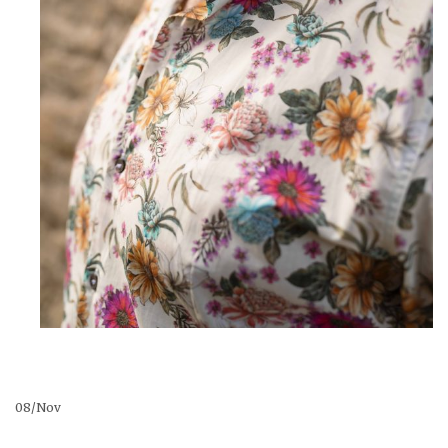
Pulls, Gilets & Vestes
ETERNA
MARINE DE SAVOIE
Pyjamas
Blousons, Parkas, Manteaux & Doudounes
MASSIMO BONI
PIIZONE
PIPOLAKI
SAINT JAMES
08
/
Nov