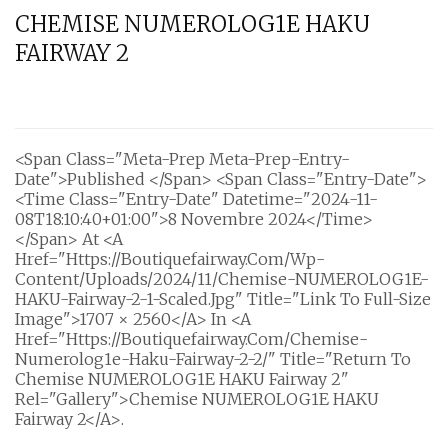
CHEMISE NUMEROLOG1E HAKU
FAIRWAY 2
<span Class="meta-Prep Meta-Prep-Entry-
Date">Published </span> <span Class="entry-Date">
<time Class="entry-Date" Datetime="2024-11-
08T18:10:40+01:00">8 Novembre 2024</time>
</span> At <a
Href="https://boutiquefairway.com/wp-
Content/uploads/2024/11/Chemise-NUMEROLOG1E-
HAKU-Fairway-2-1-Scaled.jpg" Title="Link To Full-Size
Image">1707 × 2560</a> In <a
Href="https://boutiquefairway.com/chemise-
Numerolog1e-Haku-Fairway-2-2/" Title="Return To
Chemise NUMEROLOG1E HAKU Fairway 2"
Rel="gallery">Chemise NUMEROLOG1E HAKU
Fairway 2</a>.