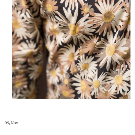
Pulls, Gilets & Vestes
ETERNA
MARINE DE SAVOIE
Pyjamas
Blousons, Parkas, Manteaux & Doudounes
MASSIMO BONI
PIIZONE
PIPOLAKI
SAINT JAMES
09
/
Nov