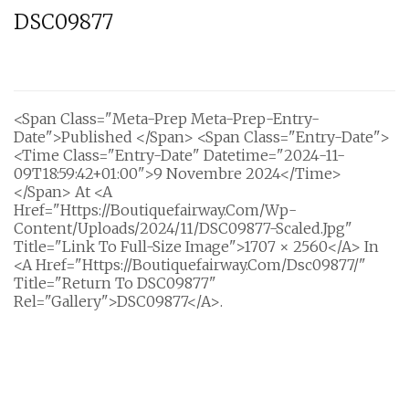
DSC09877
<span Class="meta-Prep Meta-Prep-Entry-
Date">Published </span> <span Class="entry-Date">
<time Class="entry-Date" Datetime="2024-11-
09T18:59:42+01:00">9 Novembre 2024</time>
</span> At <a
Href="https://boutiquefairway.com/wp-
Content/uploads/2024/11/DSC09877-Scaled.jpg"
Title="Link To Full-Size Image">1707 × 2560</a> In
<a Href="https://boutiquefairway.com/dsc09877/"
Title="Return To DSC09877"
Rel="gallery">DSC09877</a>.