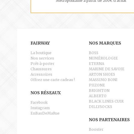
Métropolitaine à partir de 200€ d'achat
FAIRWAY
NOS MARQUES
La boutique
BOSS
Nos services
NUMÉROLOG1E
Prêt-à-porter
ETERNA
Chaussures
MARINE DE SAVOIE
Accessoires
ARTON SHOES
Offrez une carte cadeau !
MASSIMO BONI
PIIZONE
BRIGHTON
NOS RÉSEAUX
ALBERTO
BLACK LINES CUIR
Facebook
DILLYSOCKS
Instagram
EnBasDeMaRue
NOS PARTENAIRES
Booster