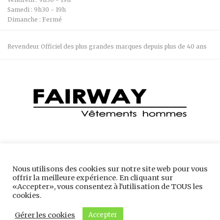
Samedi : 9h30 - 19h
Dimanche : Fermé
Revendeur Officiel des plus grandes marques depuis plus de 40 ans
Boutique Fairway 04 74 28 66 34 7 Bis Rue Robert Belmont, 38300
Nous utilisons des cookies sur notre site web pour vous
Bourgoin-Jallieu
offrir la meilleure expérience. En cliquant sur
«Accepter», vous consentez à l'utilisation de TOUS les
cookies.
Copyright © 2025 - boutiquefairway.com Bourgoin Jallieu -
Mentions
Gérer les cookies
Accepter
Légales
- Accompagné par
AdNI - L'Agence de com du Nord-Isère