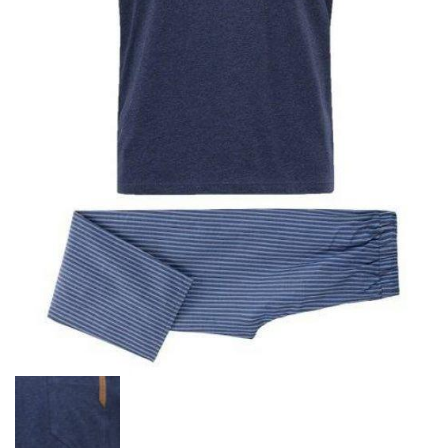
Pulls, Gilets & Vestes
ETERNA
MARINE DE SAVOIE
Pyjamas
Blousons, Parkas, Manteaux & Doudounes
MASSIMO BONI
PIIZONE
PIPOLAKI
SAINT JAMES