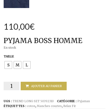
110,00
€
PYJAMA BOSS HOMME
En stock
TAILLE
S
M
L
quantité
AJOUTER AU PANIER
de
UGS :
TREND LONG SET 50392310
CATÉGORIE :
Pyjamas
Pyjama
ÉTIQUETTES :
coton
,
Manches courtes
,
Relax Fit